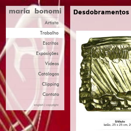
maria bonomi
Desdobramentos
Artista
Trabalho
Escritos
Exposições
Videos
Catálogos
Clipping
Contato
english
|
copyright
S/título
latão, 25 x 25 cm, 