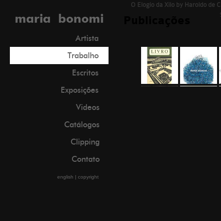
O Elogio da Xilo by Haroldo de 
maria bonomi
Publicações
Artista
Trabalho
Escritos
Exposições
Videos
Catálogos
Clipping
Contato
english
|
copyright