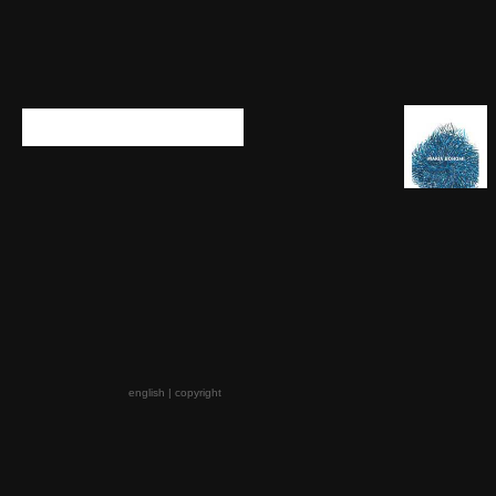
Livrobjeto Projet
Réptil,
maria bonomi
Publicações
Artista
Trabalho
Escritos
Exposições
Videos
Catálogos
Clipping
Contato
english
|
copyright